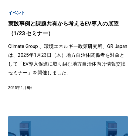
実
践
イベント
事
実践事例と課題共有から考えるEV導入の展望
例
（1/23 セミナー）
と
課
Climate Group 、環境エネルギー政策研究所、GR Japan
題
は、2025年1月23日（木）地方自治体関係者を対象と
共
して「EV導入促進に取り組む地方自治体向け情報交換
有
セミナー」を開催しました。
か
2025年1月8日
ら
考
え
る
EV
導