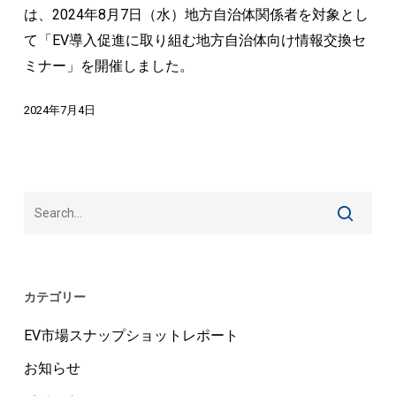
め
は、2024年8月7日（水）地方自治体関係者を対象とし
る
て「EV導入促進に取り組む地方自治体向け情報交換セ
都
ミナー」を開催しました。
市
2024年7月4日
部
の
EV
充
電
イ
ン
フ
カテゴリー
ラ
EV市場スナップショットレポート
整
お知らせ
備