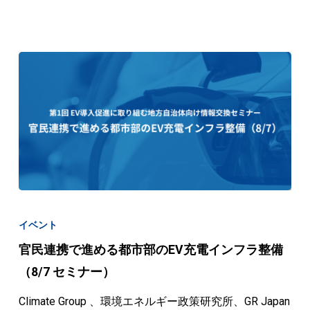
ビ
ジ
ョ
ン
最
前
線
（10/9
セ
ミ
官
ナ
民
イベント
ー）
連
官民連携で進める都市部のEV充電インフラ整備
携
（8/7 セミナー）
で
進
Climate Group 、環境エネルギー政策研究所、GR Japan