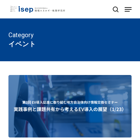
Skip
Menu
to
search
Close
main
Menu
content
Category
イベント