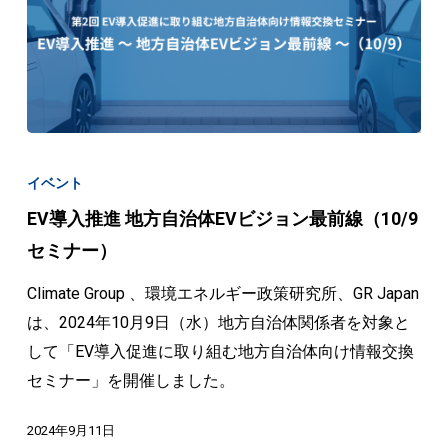
入
の
展
望
（1/23
EV
セ
導
イベント
ミ
入
EV導入推進 地方自治体EVビジョン最前線（10/9
ナ
推
セミナー）
ー）
進
地
Climate Group 、環境エネルギー政策研究所、GR Japan
方
は、2024年10月9日（水）地方自治体関係者を対象と
自
して「EV導入促進に取り組む地方自治体向け情報交換
治
セミナー」を開催しました。
体
2024年9月11日
EV